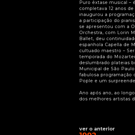
Puro êxtase musical – 
completava 12 anos de a
inaugurou a programaçã
a participação do piani
se apresentou com a Or
Orchestra, com Lorin 
Ballet, deu continuid
espanhola Capella de M
cultuado maestro – Ser
temporada do Mozarteu
deslumbrado plateias b
Municipal de São Paulo
fabulosa programação d
Pople e um surpreenden
Ano após ano, ao longo
dos melhores artistas d
ver o anterior