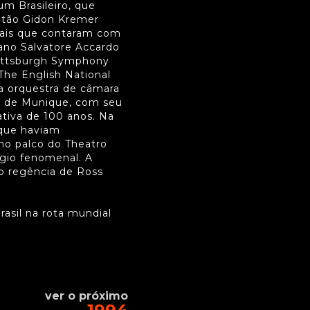
m Brasileiro, que
letão Gidon Kremer
tais que contaram com
iano Salvatore Accardo
Pittsburgh Symphony
he English National
a orquestra de câmara
ca de Munique, com seu
ativa de 100 anos. Na
ique haviam
 no palco do Theatro
égio fenomenal. A
b regência de Ross
asil na rota mundial
ver o próximo