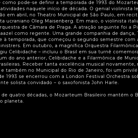
é como pode-se definir a temporada de 1993 do Mozarteu
tividades naquele início de década. O genial violinista 
o em abril, no Theatro Municipal de São Paulo, em reci
sta ucraniano Oleg Maisenberg. Em maio, o violinista ital
questra de Câmara de Praga. A atração seguinte foi a 
Maazel como regente. Uma grande companhia de dança, T
ade à temporada, que começou o segundo semestre com 
inistrers. Em outubro, a magnífica Orquestra Filarmôni
giu Celibidache – incluiu o Brasil em sua turnê comemor
m do ano anterior, Celibidache e a Filarmônica de Mun
rasileiras. Receber tanta excelência musical novamente,
 e também no Municipal do Rio de Janeiro, foi um privil
e 1993 se encerrou com a London Festival Orchestra so
te solista convidado – o saxofonista John Harle.
 de quatro décadas, o Mozarteum Brasileiro mantém o Br
o planeta.