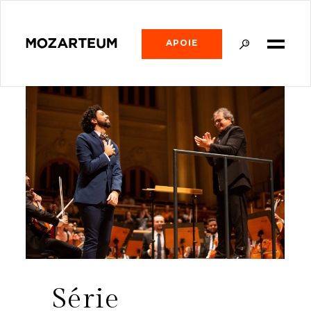
APOIE
Série