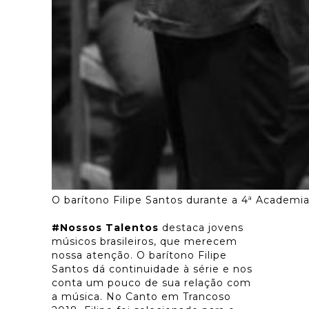
O barítono Filipe Santos durante a 4ª Academi
#Nossos Talentos
destaca jovens
músicos brasileiros, que merecem
nossa atenção. O barítono Filipe
Santos dá continuidade à série e nos
conta um pouco de sua relação com
a música. No Canto em Trancoso