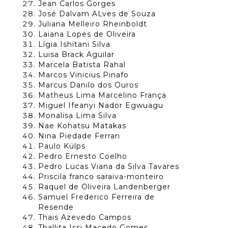
Jean Carlos Gorges
José Dalvam ALves de Souza
Juliana Melleiro Rheinboldt
Laiana Lopes de Oliveira
Lígia Ishitani Silva
Luisa Brack Aguilar
Marcela Batista Rahal
Marcos Vinicius Pinafo
Marcus Danilo dos Ouros
Matheus Lima Marcelino França
Miguel Ifeanyi Nador Egwuagu
Monalisa Lima Silva
Nae Kohatsu Matakas
Nina Piedade Ferrari
Paulo Külps
Pedro Ernesto Coelho
Pedro Lucas Viana da Silva Tavares
Priscila franco saraiva-monteiro
Raquel de Oliveira Landenberger
Samuel Frederico Ferreira de
Resende
Thais Azevedo Campos
Thallita Issi Macedo Gomes