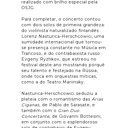
realizado com brilho especial pela
OSJG.
Para completar, o concerto contou
com dois solos de primeira grandeza:
do violinista naturalizado finlandês
Lorenz Nasturica-Herschcowici, uma
sumidade internacional que tornou-
se presença constante no Música em
Trancoso, e do contrabaixista russo
Evgeny Ryzhkov, que estreou no
festival deste ano mostrando porquê
seu talento é festejado na Rússia,
onde toca em orquestras míticas,
como a do Teatro Mariinsky.
Nasturica-Herschcowici seduziu a
plateia com o romantismo das
Árias
Ciganas
, de Pablo de Sarasate, e
também com o
Gran Duo
Concertante
, de Giovanni Bottesini,
em conjunto com o esplendoroso
solo de contrabaixo de Evgeny