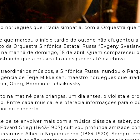
ro norueguês que irradia simpatia, com a Orquestra que
e que marcou o início tardio do outono não afugentou a 
 da Orquestra Sinfônica Estatal Russa “Evgeny Svetlan
ra, na manhã de domingo, 15 de abril. Quem compareceu
ostrando que a música fazia esquecer até da chuva.
raordinários músicos, a Sinfônica Russa inundou o Parq
gência de Terje Mikkelsen, maestro norueguês que irradi
r, Grieg, Borodin e Tchaikovsky.
to na matinê para crianças, um dia antes, o violista e pr
. Entre cada música, ele oferecia informações para o púb
or do concerto.
nce de se envolver mais com a música clássica e saber, p
Edvard Grieg (1843-1907) cultivou profunda amizade c
, o cearense Alberto Nepomuceno (1864-1920). Sempre em
o que muitos não sabem: casado com uma pianista noru