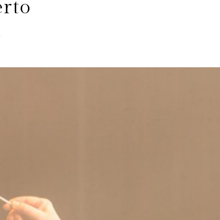
erto
a