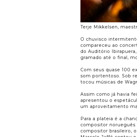
Terje Mikkelsen, maest
O chuvisco intermitent
compareceu ao concerto
do Auditório Ibirapue
gramado até o final, m
Com seus quase 100 ext
som portentoso. Sob re
tocou músicas de Wagne
Assim como já havia fei
apresentou o espetáculo
um aproveitamento mai
Para a plateia é a cha
compositor norueguês 
compositor brasileiro
Marcelo Jaffé contou 