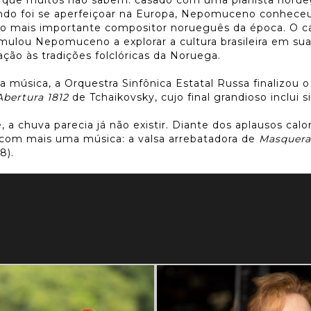
ndo foi se aperfeiçoar na Europa, Nepomuceno conheceu
do mais importante compositor norueguês da época. O c
imulou Nepomuceno a explorar a cultura brasileira em su
ção às tradições folclóricas da Noruega.
a música, a Orquestra Sinfônica Estatal Russa finalizou 
Abertura 1812
de Tchaikovsky, cujo final grandioso inclui s
, a chuva parecia já não existir. Diante dos aplausos calo
 com mais uma música: a valsa arrebatadora de
Masquera
8).