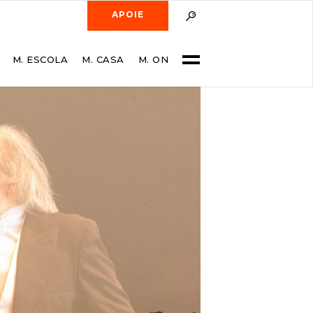
APOIE
M. ESCOLA
M. CASA
M. ON