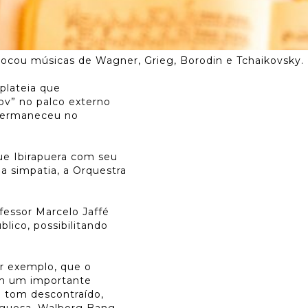
 tocou músicas de Wagner, Grieg, Borodin e Tchaikovsky
plateia que
ov” no palco externo
 permaneceu no
ue Ibirapuera com seu
a simpatia, a Orquestra
ofessor Marcelo Jaffé
lico, possibilitando
or exemplo, que o
om um importante
 tom descontraído,
eguesa, Walborg Bang,