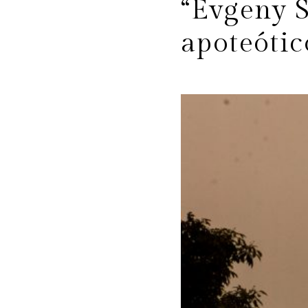
“Evgeny S
apoteótic