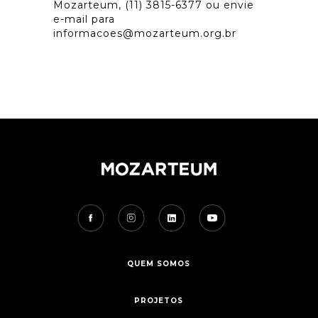
Mozarteum, (11) 3815-6377 ou envie
e-mail para
informacoes@mozarteum.org.br
QUEM SOMOS
PROJETOS