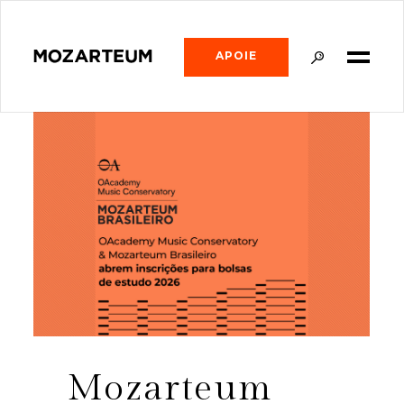
APOIE
Mozarteum