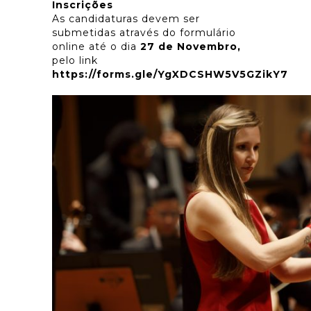
Inscrições
As candidaturas devem ser
submetidas através do formulário
online até o dia
27 de Novembro,
pelo link
https://forms.gle/YgXDCSHW5V5GZikY7