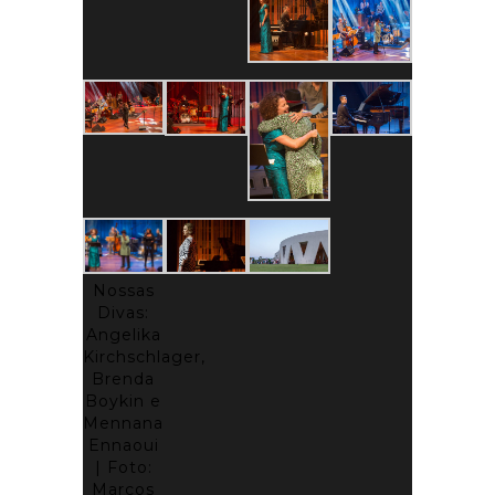
Nossas
Divas:
Angelika
Kirchschlager,
Brenda
Boykin e
Mennana
Ennaoui
| Foto:
Marcos