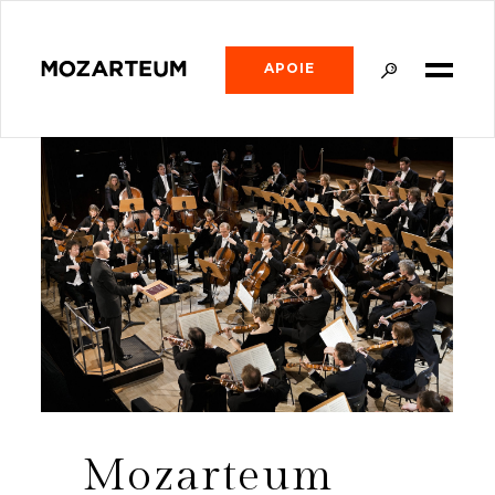
APOIE
Mozarteum