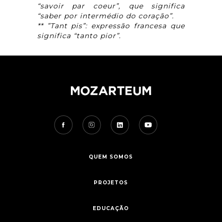
“savoir par coeur”, que significa
“saber por intermédio do coração”.
** ”Tant pis”: expressão francesa que
significa “tanto pior”.
QUEM SOMOS
PROJETOS
EDUCAÇÃO