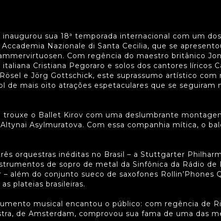
inaugurou sua 18ª temporada internacional com um dos
 Accademia Nazionale di Santa Cecilia, que se apresen
Kammervirtuosen. Com regência do maestro britânico Jon
a italiana Cristiana Pegoraro e solos dos cantores líricos
Rösel e Jörg Gottschick, este suprassumo artístico com
rol de mais oito atrações espetaculares que se seguiram
trouxe o Ballet Kirov com uma deslumbrante montage
na Altynai Asylmuratova. Com essa companhia mítica, o b
ês orquestras inéditas no Brasil – a Stuttgarter Philharm
nstrumentos de sopro de metal da Sinfônica da Rádio de 
r – além do conjunto sueco de saxofones Rollin’Phones 
as plateias brasileiras.
ento musical encantou o público: com regência de Ricc
ra, de Amsterdam, comprovou sua fama de uma das me