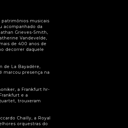
 patrimônios musicais
tou acompanhado da
athan Grieves-Smith,
 Catherine Vandevelde,
 mais de 400 anos de
 no decorrer daquele
m de La Bayadère,
alé marcou presença na
oniker, a Frankfurt hr-
Frankfurt e a
Quartet, trouxeram
ardo Chailly, a Royal
lhores orquestras do