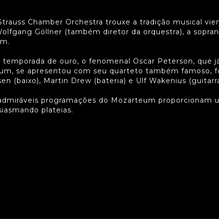
trauss Chamber Orchestra trouxe a tradição musical vie
 Wolfgang Göllner (também diretor da orquestra), a sopran
um.
a temporada de ouro, o fenomenal Oscar Peterson, que já
um, se apresentou com seu quarteto também famoso, fo
 (baixo), Martin Drew (bateria) e Ulf Wakenius (guitarra
 admiráveis programações do Mozarteum proporcionam u
siasmando plateias.