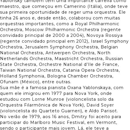
Yablonsky também tem uma importante carreira como
maestro, que começou em Camerino (Itália), onde teve
sua primeira oportunidade de reger uma orquestra. Ele
tinha 26 anos e, desde então, colaborou com muitas
orquestras importantes, como a Royal Philharmonic
Orchestra, Moscow Philharmonic Orchestra (regente
convidado principal de 2000 a 2004), Novoya Rossiya
(regente convidado principal em 2012), Israel Symphony
Orchestra, Jerusalem Symphony Orchestra, Belgian
National Orchestra, Antwerpen Orchestra, North
Netherlands Orchestra, Maastricht Orchestra, Russian
State Orchestra, Orchestre National d’Ile de France,
Taiwan National Orchestra, Catania Opera Orchestra,
Holland Symphonia, Bologna Chamber Orchestra,
Ofunam (México), entre outras.
Sua mãe é a famosa pianista Oxana Yablonskaya, com
quem ele imigrou em 1977 para Nova York, onde
estudou com Lorne Munroe (violoncelista solo da
Orquestra Filarmônica de Nova York), David Soyer
(violoncelista do Quarteto Guarneri), e Aldo Parisot.
No verão de 1979, aos 16 anos, Dmitry foi aceito para
participar do Marlboro Music Festival, em Vermont,
sendo o participante mais jovem. Lá, ele teve a