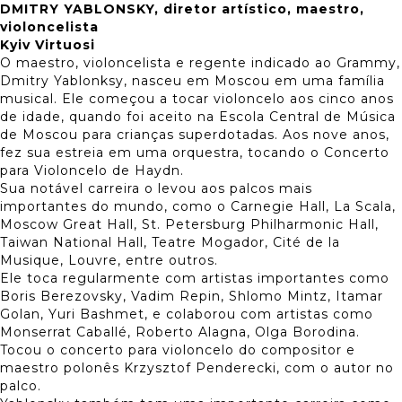
DMITRY YABLONSKY, diretor artístico, maestro,
violoncelista
Kyiv Virtuosi
O maestro, violoncelista e regente indicado ao Grammy,
Dmitry Yablonksy, nasceu em Moscou em uma família
musical. Ele começou a tocar violoncelo aos cinco anos
de idade, quando foi aceito na Escola Central de Música
de Moscou para crianças superdotadas. Aos nove anos,
fez sua estreia em uma orquestra, tocando o Concerto
para Violoncelo de Haydn.
Sua notável carreira o levou aos palcos mais
importantes do mundo, como o Carnegie Hall, La Scala,
Moscow Great Hall, St. Petersburg Philharmonic Hall,
Taiwan National Hall, Teatre Mogador, Cité de la
Musique, Louvre, entre outros.
Ele toca regularmente com artistas importantes como
Boris Berezovsky, Vadim Repin, Shlomo Mintz, Itamar
Golan, Yuri Bashmet, e colaborou com artistas como
Monserrat Caballé, Roberto Alagna, Olga Borodina.
Tocou o concerto para violoncelo do compositor e
maestro polonês Krzysztof Penderecki, com o autor no
palco.