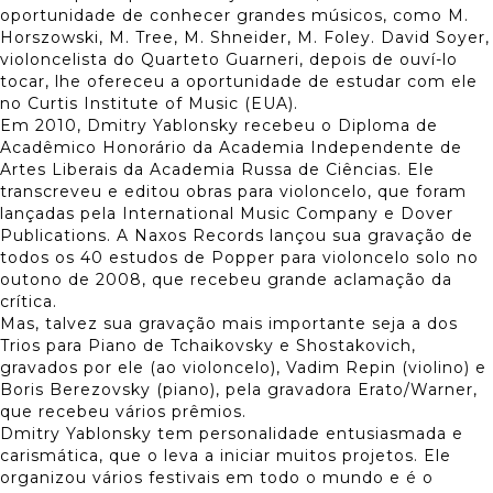
oportunidade de conhecer grandes músicos, como M.
Horszowski, M. Tree, M. Shneider, M. Foley. David Soyer,
violoncelista do Quarteto Guarneri, depois de ouví-lo
tocar, lhe ofereceu a oportunidade de estudar com ele
no Curtis Institute of Music (EUA).
Em 2010, Dmitry Yablonsky recebeu o Diploma de
Acadêmico Honorário da Academia Independente de
Artes Liberais da Academia Russa de Ciências. Ele
transcreveu e editou obras para violoncelo, que foram
lançadas pela International Music Company e Dover
Publications. A Naxos Records lançou sua gravação de
todos os 40 estudos de Popper para violoncelo solo no
outono de 2008, que recebeu grande aclamação da
crítica.
Mas, talvez sua gravação mais importante seja a dos
Trios para Piano de Tchaikovsky e Shostakovich,
gravados por ele (ao violoncelo), Vadim Repin (violino) e
Boris Berezovsky (piano), pela gravadora Erato/Warner,
que recebeu vários prêmios.
Dmitry Yablonsky tem personalidade entusiasmada e
carismática, que o leva a iniciar muitos projetos. Ele
organizou vários festivais em todo o mundo e é o