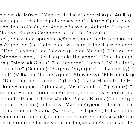
cipal de Música “Manuel de Falla” com Margot Arrillaga
Nora Lopez. Foi eleito pelo maestro Guillermo Opitz o
te do Teatro Colón, de Renato Sassolla, Roberto Curbelo,
Alperyn, Susana Cardonnet e Rozita Zouzulia.
s), realizando apresentações e turnês tanto pelo interi
o Argentino (La Plata) e de seu coro estável, assim como
m: “Don Giovanni” (de Gazzaniga e de Mozart), “Die Zaube
Mendelssohn), “Der fliegende Holländer”, “Das Rheingold
di), ”Messadi Gloria”, ”La Bohème”, ”Tosca”, “M.Butterfly
t Juliette” (Gounod), “Evgeny Onyeguin” (Tchaicovsky), 
ot” (Milhaud), “Le rossignol” (Stravinsky), “El Murciélago
g”, “Das Land des Lächelns” (Lehàr), “Lady Macbeth de Mt
almusHungaricus” (Kodaly), “MisaGlagolítica” (Dvorak), ”D
anto na Europa como na América; em festivais, entre os
derland – Radio e Televisão dos Países Baixos (Concert
anarias – España), o Festival Martha Argerich (Teatro Co
ão, Dinamarca e Áustria (Salzburg Festspiele), trabalhan
 Kuhn, entre outros), e como intérprete da música de câma
 se fez merecedor de várias distinções da Associação de 