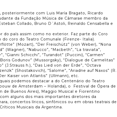
, posteriormente com Luis María Bragato, Ricardo
 estudante da Fundação Música de Câmarae membro da
 Esteban Collado, Bruno D´Astoli, Reinaldo Censabella e
or do país assim como no exterior. Faz parte do Coro
 do coro do Teatro Comunale (Firenze- Italia).
rflötte” (Mozart), “Der Freischütz” (von Weber), “Nona
” (Wagner), “Nabucco”, “Macbeth”, “La traviata”,
”, “Gianni Schicchi”, “Turandot” (Puccini), “Carmen”
“Boris Godunov” (Mussorgsky), “Dialogue de Carmelitas”
” (J.Strauss h.), “Das Lied von der Erde”, “Octava
zenzk” (Shostakovich), “Salome”, “Ariadne auf Naxos” (R.
er Kaiser von Atlantis” (Ullmann), etc.
 quais podemos destacar a do Centenário do Teatro
gebouw de Amsterdam – Holanda), o Festival de Ópera de
lón de Buenos Aires), Maggio Musical e Fiorentino
do com alguns dos mais importantes diretores da
ra, concertos líricos, sinfônicos ou em obras teatrais de
Críticos Musicais da Argentina.