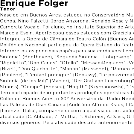
Enrique Folger
Tenor
Nascido em Buenos Aires, estudou no Conservatório Muni
Ochoa, Nino Falzetti, Jorge Anzorena, Ronaldo Rosa y 
Camerata Vocale. Foi aluno, no Instituto Superior de Ar
Marcela Esoin. Aperfeiçoou esses estudos com Graciela 
Integrou a Opera de Câmara do Teatro Colón (Buenos Aire
Polifónico Nacional; participou da Opera Estudo do Teatr
Interpretou os principais papéis para sua corda vocal e
Sinfonia” (Beethoven), “Segunda Sinfonia – Lobgesang” (
“Rigoletto”,”Don Carlos”, “Otello”, “MessadiRequiem” (Ver
(Bizet), “Don Quichotte”, “Manon” (Massenet), “Romeo e
(Poulenc), “L’enfant prodigue” (Debussy), “Le pouvrematel
Sinfonía (de los Mil)” (Mahler), “Der Graf von Luxembur
Strauss), “Oedipe” (Enescu), “Hagith” (Szymanowski), “Ps
Tem participado de importantes produções operísticas t
Colón de Buenos Aires, o 60° Aniversário da Radio Nee
Las Palmas de Gran Canaria (Auditório Alfredo Kraus, I.C
(Firenze- Italia), companheira com a qual viajou ao Jap
atualidade (C. Abbado, Z. Metha, P. Schreier, A.Davis, G.
diversos gêneros. Pela atividade descrita anteriormente